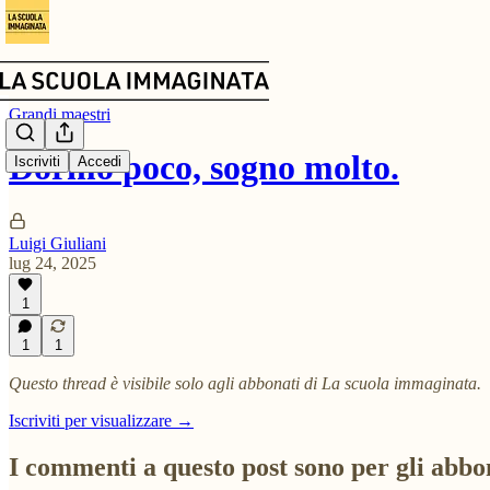
Grandi maestri
Dormo poco, sogno molto.
Iscriviti
Accedi
Luigi Giuliani
lug 24, 2025
1
1
1
Questo thread è visibile solo agli abbonati di La scuola immaginata.
Iscriviti per visualizzare →
I commenti a questo post sono per gli abbo