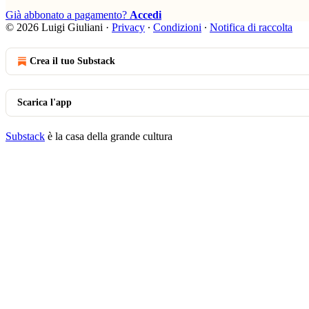
Già abbonato a pagamento?
Accedi
© 2026 Luigi Giuliani
·
Privacy
∙
Condizioni
∙
Notifica di raccolta
Crea il tuo Substack
Scarica l'app
Substack
è la casa della grande cultura