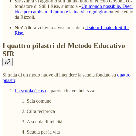
Sì?
Allora vi aggiorno sull’ultimo libro di Nicolò Govoni, co-
fondatore di Still I Rise, s’intitola «
Un mondo possibile. Dieci
idee per cambiare il futuro e la tua vita ogni giorno
» ed è edito
da Rizzoli.
No?
Allora vi invito a visitare subito
il sito ufficiale di Still I
Rise
.
I quattro pilastri del Metodo Educativo
SIR
Si tratta di un modo nuove di intendere la scuola fondato su
quattro
pilastri
:
La scuola è casa
– parola chiave: bellezza
Sala comune
Cura reciproca
A scuola di felicità
Scuola per la vita