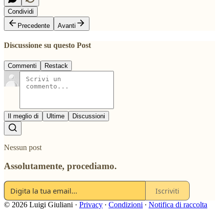
Condividi
Precedente
Avanti
Discussione su questo Post
Commenti
Restack
Il meglio di
Ultime
Discussioni
Nessun post
Assolutamente, procediamo.
Iscriviti
© 2026 Luigi Giuliani
·
Privacy
∙
Condizioni
∙
Notifica di raccolta