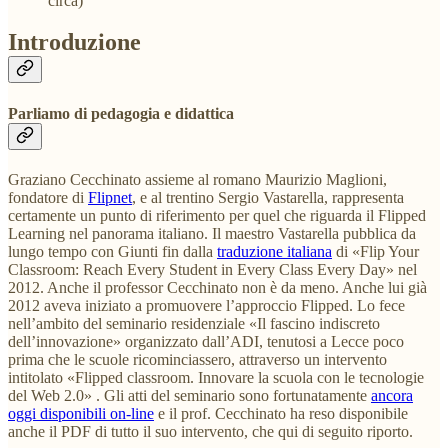
circa)
Introduzione
Parliamo di pedagogia e didattica
Graziano Cecchinato assieme al romano Maurizio Maglioni,
fondatore di
Flipnet
, e al trentino Sergio Vastarella, rappresenta
certamente un punto di riferimento per quel che riguarda il Flipped
Learning nel panorama italiano. Il maestro Vastarella pubblica da
lungo tempo con Giunti fin dalla
traduzione italiana
di «Flip Your
Classroom: Reach Every Student in Every Class Every Day» nel
2012. Anche il professor Cecchinato non è da meno. Anche lui già
2012 aveva iniziato a promuovere l’approccio Flipped. Lo fece
nell’ambito del seminario residenziale «Il fascino indiscreto
dell’innovazione» organizzato dall’ADI, tenutosi a Lecce poco
prima che le scuole ricominciassero, attraverso un intervento
intitolato «Flipped classroom. Innovare la scuola con le tecnologie
del Web 2.0» . Gli atti del seminario sono fortunatamente
ancora
oggi disponibili on-line
e il prof. Cecchinato ha reso disponibile
anche il PDF di tutto il suo intervento, che qui di seguito riporto.