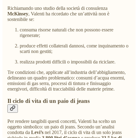
Richiamando uno studio della società di consulenza
McKinsey
, Valenti ha ricordato che un’attività non è
sostenibile se:
consuma risorse naturali che non possono essere
rigenerate;
produce effetti collaterali dannosi, come inquinamento o
scarti non gestiti;
realizza prodotti difficili o impossibili da riciclare.
Tre condizioni che, applicate all’industria dell’abbigliamento,
delineano un quadro problematico: consumi d’acqua enormi,
emissioni di gas serra, processi di tintura e finissaggio
energivori, difficoltà di tracciabilità delle materie prime.
Il ciclo di vita di un paio di jeans
Per rendere tangibili questi concetti, Valenti ha scelto un
oggetto simbolico: un paio di jeans. Secondo un’analisi
condotta da
Levi’s
nel 2017, il ciclo di vita di un solo jeans
richiede in media
3.800 litri d’acqua
e produce
33,5 kg di