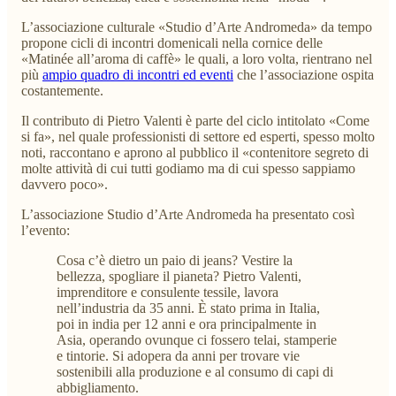
L’associazione culturale «Studio d’Arte Andromeda» da tempo
propone cicli di incontri domenicali nella cornice delle
«Matinée all’aroma di caffè» le quali, a loro volta, rientrano nel
più
ampio quadro di incontri ed eventi
che l’associazione ospita
costantemente.
Il contributo di Pietro Valenti è parte del ciclo intitolato «Come
si fa», nel quale professionisti di settore ed esperti, spesso molto
noti, raccontano e aprono al pubblico il «contenitore segreto di
molte attività di cui tutti godiamo ma di cui spesso sappiamo
davvero poco».
L’associazione Studio d’Arte Andromeda ha presentato così
l’evento:
Cosa c’è dietro un paio di jeans? Vestire la
bellezza, spogliare il pianeta? Pietro Valenti,
imprenditore e consulente tessile, lavora
nell’industria da 35 anni. È stato prima in Italia,
poi in india per 12 anni e ora principalmente in
Asia, operando ovunque ci fossero telai, stamperie
e tintorie. Si adopera da anni per trovare vie
sostenibili alla produzione e al consumo di capi di
abbigliamento.