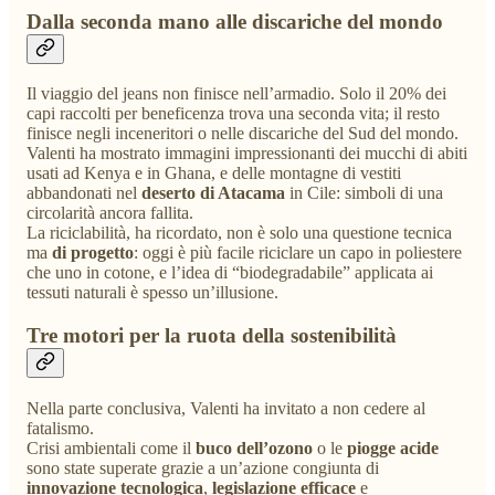
Dalla seconda mano alle discariche del mondo
Il viaggio del jeans non finisce nell’armadio. Solo il 20% dei
capi raccolti per beneficenza trova una seconda vita; il resto
finisce negli inceneritori o nelle discariche del Sud del mondo.
Valenti ha mostrato immagini impressionanti dei mucchi di abiti
usati ad Kenya e in Ghana, e delle montagne di vestiti
abbandonati nel
deserto di Atacama
in Cile: simboli di una
circolarità ancora fallita.
La riciclabilità, ha ricordato, non è solo una questione tecnica
ma
di progetto
: oggi è più facile riciclare un capo in poliestere
che uno in cotone, e l’idea di “biodegradabile” applicata ai
tessuti naturali è spesso un’illusione.
Tre motori per la ruota della sostenibilità
Nella parte conclusiva, Valenti ha invitato a non cedere al
fatalismo.
Crisi ambientali come il
buco dell’ozono
o le
piogge acide
sono state superate grazie a un’azione congiunta di
innovazione tecnologica
,
legislazione efficace
e