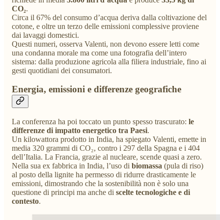
CO₂
.
Circa il 67% del consumo d’acqua deriva dalla coltivazione del
cotone, e oltre un terzo delle emissioni complessive proviene
dai lavaggi domestici.
Questi numeri, osserva Valenti, non devono essere letti come
una condanna morale ma come una fotografia dell’intero
sistema: dalla produzione agricola alla filiera industriale, fino ai
gesti quotidiani dei consumatori.
Energia, emissioni e differenze geografiche
La conferenza ha poi toccato un punto spesso trascurato:
le
differenze di impatto energetico tra Paesi
.
Un kilowattora prodotto in India, ha spiegato Valenti, emette in
media 320 grammi di CO₂, contro i 297 della Spagna e i 404
dell’Italia. La Francia, grazie al nucleare, scende quasi a zero.
Nella sua ex fabbrica in India, l’uso di
biomassa
(pula di riso)
al posto della lignite ha permesso di ridurre drasticamente le
emissioni, dimostrando che la sostenibilità non è solo una
questione di principi ma anche di
scelte tecnologiche e di
contesto
.