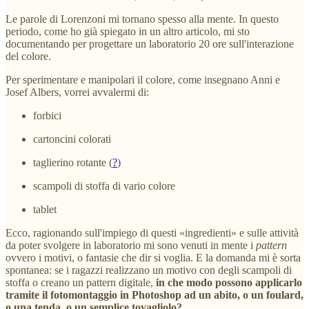
Le parole di Lorenzoni mi tornano spesso alla mente. In questo
periodo, come ho già spiegato in un altro articolo, mi sto
documentando per progettare un laboratorio 20 ore sull'interazione
del colore.
Per sperimentare e manipolari il colore, come insegnano Anni e
Josef Albers, vorrei avvalermi di:
forbici
cartoncini colorati
taglierino rotante (
?
)
scampoli di stoffa di vario colore
tablet
Ecco, ragionando sull'impiego di questi «ingredienti» e sulle attività
da poter svolgere in laboratorio mi sono venuti in mente i
pattern
ovvero i motivi, o fantasie che dir si voglia. E la domanda mi è sorta
spontanea: se i ragazzi realizzano un motivo con degli scampoli di
stoffa o creano un pattern digitale,
in che modo possono applicarlo
tramite il fotomontaggio in Photoshop ad un abito, o un foulard,
o una tenda, o un semplice tovagliolo?