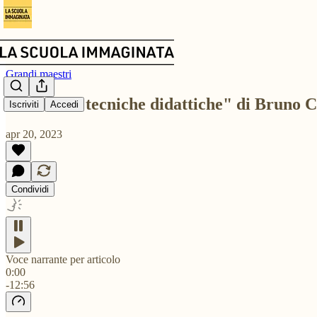
Grandi maestri
"Le nuove tecniche didattiche" di Bruno Ci
Iscriviti
Accedi
apr 20, 2023
Condividi
Voce narrante per articolo
0:00
-12:56