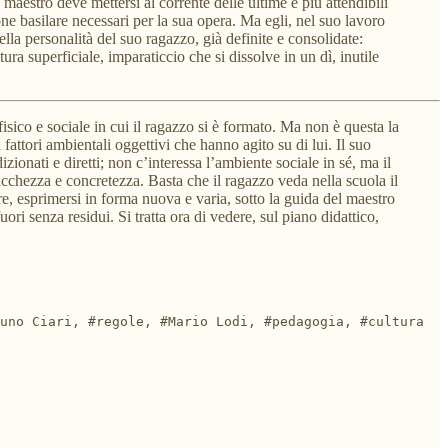
 maestro deve mettersi al corrente delle ultime e più attendibili
ione basilare necessari per la sua opera. Ma egli, nel suo lavoro
lla personalità del suo ragazzo, già definite e consolidate:
ura superficiale, imparaticcio che si dissolve in un dì, inutile
sico e sociale in cui il ragazzo si è formato. Ma non è questa la
i fattori ambientali oggettivi che hanno agito su di lui. Il suo
ionati e diretti; non c’interessa l’ambiente sociale in sé, ma il
a ricchezza e concretezza. Basta che il ragazzo veda nella scuola il
e, esprimersi in forma nuova e varia, sotto la guida del maestro
uori senza residui. Si tratta ora di vedere, sul piano didattico,
uno Ciari, #regole, #Mario Lodi, #pedagogia, #cultura