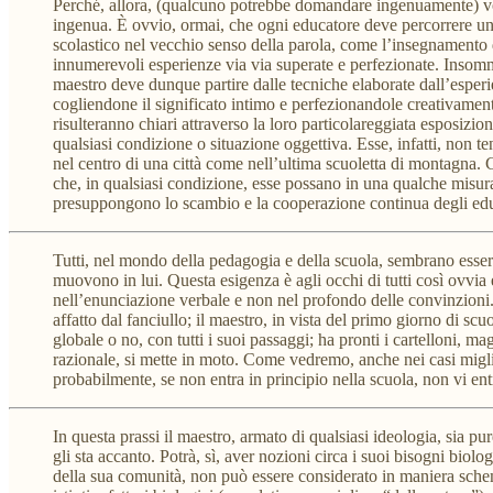
Perché, allora, (qualcuno potrebbe domandare ingenuamente) voi
ingenua. È ovvio, ormai, che ogni educatore deve percorrere una
scolastico nel vecchio senso della parola, come l’insegnamento d
innumerevoli esperienze via via superate e perfezionate. Insomma,
maestro deve dunque partire dalle tecniche elaborate dall’esper
cogliendone il significato intimo e perfezionandole creativamente
risulteranno chiari attraverso la loro particolareggiata esposizion
qualsiasi condizione o situazione oggettiva. Esse, infatti, non te
nel centro di una città come nell’ultima scuoletta di montagna.
che, in qualsiasi condizione, esse possano in una qualche misur
presuppongono lo scambio e la cooperazione continua degli educat
Tutti, nel mondo della pedagogia e della scuola, sembrano esser d’
muovono in lui. Questa esigenza è agli occhi di tutti così ovvi
nell’enunciazione verbale e non nel profondo delle convinzioni. 
affatto dal fanciullo; il maestro, in vista del primo giorno di sc
globale o no, con tutti i suoi passaggi; ha pronti i cartelloni, ma
razionale, si mette in moto. Come vedremo, anche nei casi miglior
probabilmente, se non entra in principio nella scuola, non vi entre
In questa prassi il maestro, armato di qualsiasi ideologia, sia pur
gli sta accanto. Potrà, sì, aver nozioni circa i suoi bisogni b
della sua comunità, non può essere considerato in maniera schema