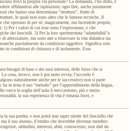
scuno trovi la propria via personale? La domanda, l’ho detto, è
edere affidandosi alle ispirazioni; ogni fine, anche puramente
essi che hanno una determinata “struttura”, frutto di
rutture, le quali non sono altro che le famose tecniche. Il
re che operano di per sé, magicamente, ma facendole proprie,
 1) Per i valori di cui esse sono l’espressione, e che
che dei fanciulli. 3) Per la loro sperimentata “adattabilità”a
 di attrezzature, ma sono atte a rinnovare la vita didattica sia
 neanche parzialmente da condizioni oggettive. Significa solo
to in condizioni di chiusura e di isolamento. Esse
i bisogni di base e dei suoi interessi, delle forze che si
 La cosa, invece, non è poi tanto ovvia; l’accordo è
 valgono naturalmente anche per le successive) non si parte
ni; ha in testa il suo “metodo” per l’apprendimento della lingua,
iullo varca la soglia dell’aula il meccanismo, più o meno
alità, la sua esperienza di vita è rimasta fuori, e
za la sua partita; e non potrà mai saper niente del fanciullo che
hico; ma il suo alunno, il bimbo che dovrebbe diventar membro
sigenze, attitudini, interessi, abiti, conoscenze, non dati da