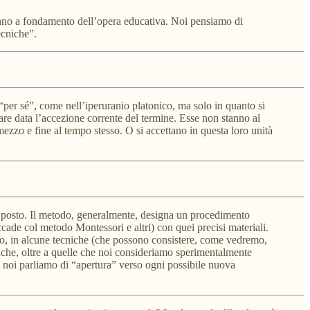
stanno a fondamento dell’opera educativa. Noi pensiamo di
ecniche”.
o “per sé”, come nell’iperuranio platonico, ma solo in quanto si
sare data l’accezione corrente del termine. Esse non stanno al
 mezzo e fine al tempo stesso. O si accettano in questa loro unità
o posto. Il metodo, generalmente, designa un procedimento
ccade col metodo Montessori e altri) con quei precisi materiali.
lio, in alcune tecniche (che possono consistere, come vedremo,
cniche, oltre a quelle che noi consideriamo sperimentalmente
o noi parliamo di “apertura” verso ogni possibile nuova