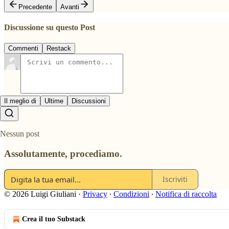
Precedente
Avanti
Discussione su questo Post
Commenti
Restack
Il meglio di
Ultime
Discussioni
Nessun post
Assolutamente, procediamo.
Iscriviti
© 2026 Luigi Giuliani
·
Privacy
∙
Condizioni
∙
Notifica di raccolta
Crea il tuo Substack