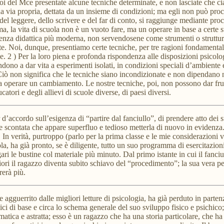
 del Mce presentate alcune tecniche determinate, e non lasciate che cia
 via propria, dettata da un insieme di condizioni; ma egli non può proc
el leggere, dello scrivere e del far di conto, si raggiunge mediante proc
 la vita di scuola non è un vuoto fare, ma un operare in base a certe st
ienza didattica più moderna, non servendosene come strumenti o struttu
. Noi, dunque, presentiamo certe tecniche, per tre ragioni fondamentali:
e. 2 ) Per la loro piena e profonda rispondenza alle disposizioni psicologi
ndono a dar vita a esperimenti isolati, in condizioni speciali d’ambiente e
 Ciò non significa che le tecniche siano incondizionate e non dipendano
a operare un cambiamento. Le nostre tecniche, poi, non possono dar frut
ori e degli allievi di scuole diverse, di paesi diversi.
accordo sull’esigenza di “partire dal fanciullo”, di prendere atto dei suo
a e scontata che appare superfluo e tedioso metterla di nuovo in evidenza.
In verità, purtroppo (parlo per la prima classe e le mie considerazioni
uola, ha già pronto, se è diligente, tutto un suo programma di esercitazio
gari le bustine col materiale più minuto. Dal primo istante in cui il fanc
i il ragazzo diventa subito schiavo del “procedimento”; la sua vera person
rà più.
e agguerrito dalle migliori letture di psicologia, ha già perduto in parten
iologici di base e circa lo schema generale del suo sviluppo fisico e psic
tica e astratta; esso è un ragazzo che ha una storia particolare, che ha e