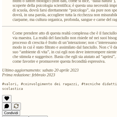
istinti o fattori biologici (non dati, come si dice, “dalla natura”
scoperte della psicologia scientifica; è questa una necessità imp
di scuola, dovrà farsi direttamente “psicologo”, sia pure non spec
dovrà, in una parola, accogliere tutta la ricchezza non misurabile 
ciarpame, ma cultura organica, profonda, sangue e carne del ra
Come prendere atto di questa realtà complessa che è il fanciullo?
via maestra. La realtà del fanciullo non risiede né nei suoi bisog
processo di crescita è frutto di un’interazione; non c’interessano
modo in cui è stato filtrato e assimilato dal fanciullo. Non c’è 
suo “ambiente di vita”, in cui egli non deve interrompere niente
che stimola e suggerisce. Basta che egli sia aiutato ad “aprirsi”, a
come favorire e promuovere questa fecondità espressiva.
Ultimo aggiornamento: sabato 20 aprile 2023
Prima redazione: febbraio 2023
#valori, #coinvolgimento dei ragazzi, #tecniche didatti
scolastica
Condividi