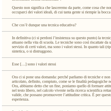
Questo non significa che lasceremo da parte, come cosa che non c
occuparci dei valori ideali, di cui tanta gente si riempie la bocca
Che cos’è dunque una tecnica educativa?
In definitiva (ci si perdoni l’insistenza su questo punto) la tecni
attuano nella vita di scuola. Le tecniche sono così riscattate d
servizio di certi valori, ma sono i valori stessi. In quanto tali (
sintetica, o si distruggono.
Esse […] sono i valori stessi
Ora ci si pone una domanda: perché parliamo di tecniche e non
articolato, definito, compiuto, come se le finalità pedagogiche 
Ora, abbiamo detto che un fine, poniamo quello di formare attit
nel testo libero, nel calcolo vivente nella ricerca scientifica r
valide, che possano promuovere l’attitudine critica. È per ques
esperienza.