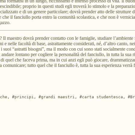
), ma formatisi in un lungo, ricchissimo e intenso processo di vita. Il buon
rescindibile; proprio in questi studi egli troverà lo stimolo e la preparaz
ializzato e di un genere particolare; dovrà prender atto delle strutture de
che il fanciullo porta entro la comunità scolastica, e che non è verniciat
gazzo.
 Il maestro dovrà prender contatto con le famiglie, studiare l’ambiente fi
ni e nelle facoltà di base, astrattamente considerati, né, d’altro canto, ne
 i suoi “astratti bisogni”, ma il modo con cui sono stati socialmente condiz
da andare lontano per cogliere la personalità del fanciullo, in tutta la su
 di quel che faceva prima, ma in cui anzi egli può giocare, drammatizzar
 comunicare; tutto quel che il fanciullo è, tutta la sua esperienza verrà f
che, #principi, #grandi maestri, #carta studentesca, #Br