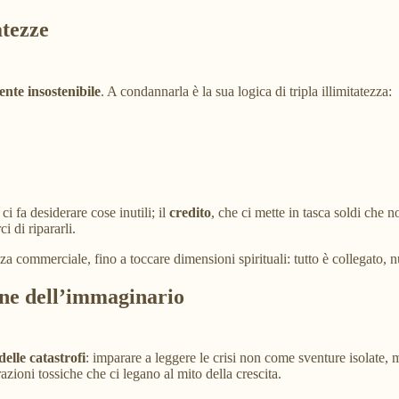
atezze
nte insostenibile
. A condannarla è la sua logica di tripla illimitatezza:
 ci fa desiderare cose inutili; il
credito
, che ci mette in tasca soldi che 
i di ripararli.
za commerciale, fino a toccare dimensioni spirituali: tutto è collegato, nu
one dell’immaginario
elle catastrofi
: imparare a leggere le crisi non come sventure isolate,
rrazioni tossiche che ci legano al mito della crescita.