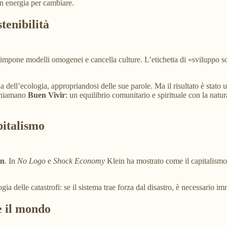
in energia per cambiare.
stenibilità
 impone modelli omogenei e cancella culture. L’etichetta di «sviluppo
gua dell’ecologia, appropriandosi delle sue parole. Ma il risultato è stat
 chiamano
Buen Vivir
: un equilibrio comunitario e spirituale con la nat
pitalismo
in
. In
No Logo
e
Shock Economy
Klein ha mostrato come il capitalismo 
 delle catastrofi: se il sistema trae forza dal disastro, è necessario i
e il mondo