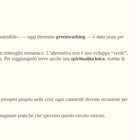
 sostenibile» — oggi diremmo
greenwashing
— è stata usata per
o un imbroglio semantico. L’alternativa non è uno sviluppo “verde”,
ura. Per raggiungerlo serve anche una
spiritualità laica
, nutrita di
prosperi proprio nelle crisi: ogni catastrofe diventa occasione per
mmaginare pratiche che spezzino questo circolo vizioso.