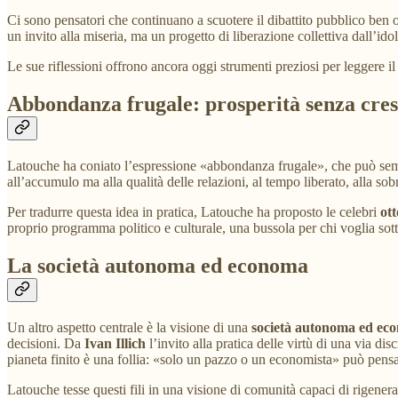
Ci sono pensatori che continuano a scuotere il dibattito pubblico ben o
un invito alla miseria, ma un progetto di liberazione collettiva dall’idola
Le sue riflessioni offrono ancora oggi strumenti preziosi per leggere il
Abbondanza frugale: prosperità senza cres
Latouche ha coniato l’espressione «abbondanza frugale», che può semb
all’accumulo ma alla qualità delle relazioni, al tempo liberato, alla so
Per tradurre questa idea in pratica, Latouche ha proposto le celebri
ot
proprio programma politico e culturale, una bussola per chi voglia sott
La società autonoma ed economa
Un altro aspetto centrale è la visione di una
società autonoma ed ec
decisioni. Da
Ivan Illich
l’invito alla pratica delle virtù di una via dis
pianeta finito è una follia: «solo un pazzo o un economista» può pensa
Latouche tesse questi fili in una visione di comunità capaci di rigenerar