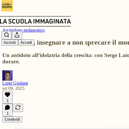
Arcipelago pedagogico
Decrescita, insegnare a non sprecare il m
Iscriviti
Accedi
Un antidoto all’idolatria della crescita: con Serge L
durare.
Luigi Giuliani
set 09, 2025
1
1
Condividi