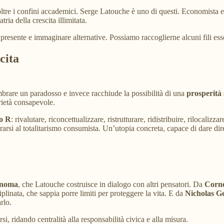
ltre i confini accademici. Serge Latouche è uno di questi. Economista e a
tria della crescita illimitata.
 presente e immaginare alternative. Possiamo raccoglierne alcuni fili esse
cita
rare un paradosso e invece racchiude la possibilità di una
prosperità 
brietà consapevole.
to R
: rivalutare, riconcettualizzare, ristrutturare, ridistribuire, rilocalizz
rarsi al totalitarismo consumista. Un’utopia concreta, capace di dare dir
onoma
, che Latouche costruisce in dialogo con altri pensatori. Da
Corne
ciplinata, che sappia porre limiti per proteggere la vita. E da
Nicholas G
rlo.
si, ridando centralità alla responsabilità civica e alla misura.